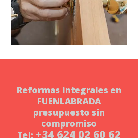
Reformas integrales
en
FUENLABRADA
presupuesto sin
compromiso
+34 624 02 60 62
Tel: