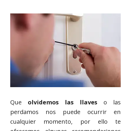
Que
olvidemos las llaves
o las
perdamos nos puede ocurrir en
cualquier momento, por ello te